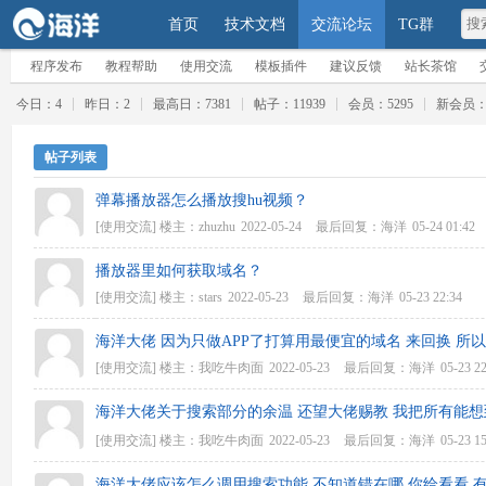
首页
技术文档
交流论坛
TG群
程序发布
教程帮助
使用交流
模板插件
建议反馈
站长茶馆
今日：4
昨日：2
最高日：7381
帖子：11939
会员：5295
新会员
帖子列表
弹幕播放器怎么播放搜hu视频？
[使用交流]
楼主：
zhuzhu
2022-05-24
最后回复：
海洋
05-24 01:42
播放器里如何获取域名？
[使用交流]
楼主：
stars
2022-05-23
最后回复：
海洋
05-23 22:34
海洋大佬 因为只做APP了打算用最便宜的域名 来回换 所以有
[使用交流]
楼主：
我吃牛肉面
2022-05-23
最后回复：
海洋
05-23 2
海洋大佬关于搜索部分的余温 还望大佬赐教 我把所有能想到
[使用交流]
楼主：
我吃牛肉面
2022-05-23
最后回复：
海洋
05-23 1
海洋大佬应该怎么调用搜索功能 不知道错在哪 你给看看 