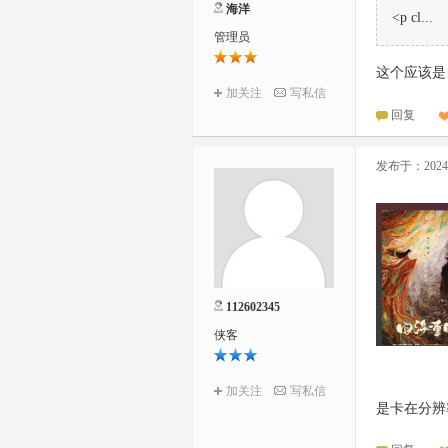
海洋
<p cl...
管理员
这个应该是
加关注
写私信
回复
发布于：2024-0
112602345
侠客
加关注
写私信
是卡在分辨