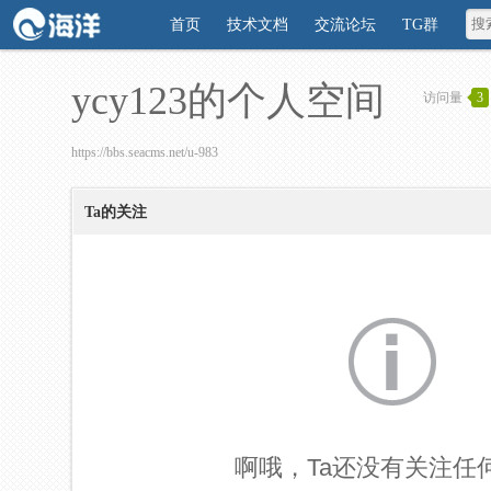
首页
技术文档
交流论坛
TG群
ycy123的个人空间
访问量
3
https://bbs.seacms.net/u-983
Ta的关注
啊哦，Ta还没有关注任