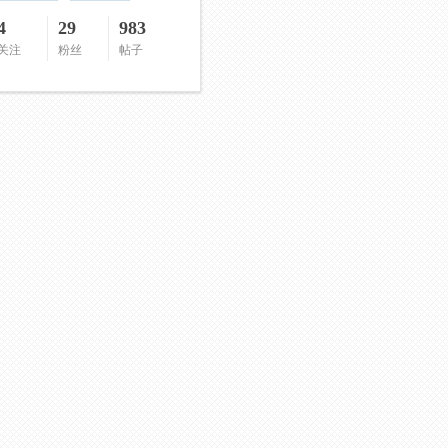
4
29
983
关注
粉丝
帖子