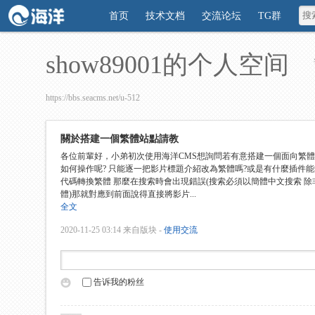
首页
技术文档
交流论坛
TG群
show89001的个人空间
https://bbs.seacms.net/u-512
關於搭建一個繁體站點請教
各位前輩好，小弟初次使用海洋CMS想詢問若有意搭建一個面向繁
如何操作呢? 只能逐一把影片標題介紹改為繁體嗎?或是有什麼插件能
代碼轉換繁體 那麼在搜索時會出現錯誤(搜索必須以簡體中文搜索 
體)那就對應到前面說得直接將影片...
全文
2020-11-25 03:14
来自版块 -
使用交流
告诉我的粉丝