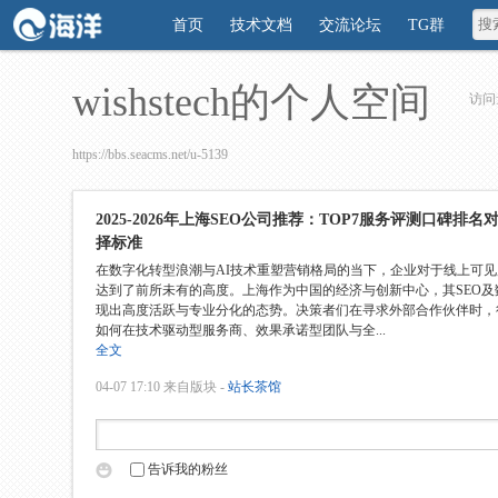
首页
技术文档
交流论坛
TG群
wishstech的个人空间
访问
https://bbs.seacms.net/u-5139
2025-2026年上海SEO公司推荐：TOP7服务评测口碑排
择标准
在数字化转型浪潮与AI技术重塑营销格局的当下，企业对于线上可
达到了前所未有的高度。上海作为中国的经济与创新中心，其SEO及
现出高度活跃与专业分化的态势。决策者们在寻求外部合作伙伴时，
如何在技术驱动型服务商、效果承诺型团队与全...
全文
04-07 17:10
来自版块 -
站长茶馆
告诉我的粉丝