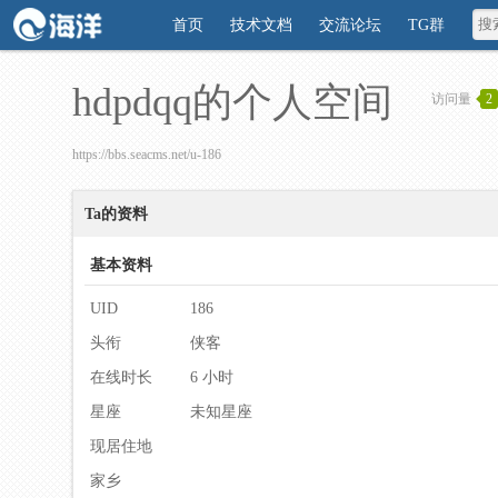
首页
技术文档
交流论坛
TG群
hdpdqq的个人空间
访问量
2
https://bbs.seacms.net/u-186
Ta的资料
基本资料
UID
186
头衔
侠客
在线时长
6 小时
星座
未知星座
现居住地
家乡