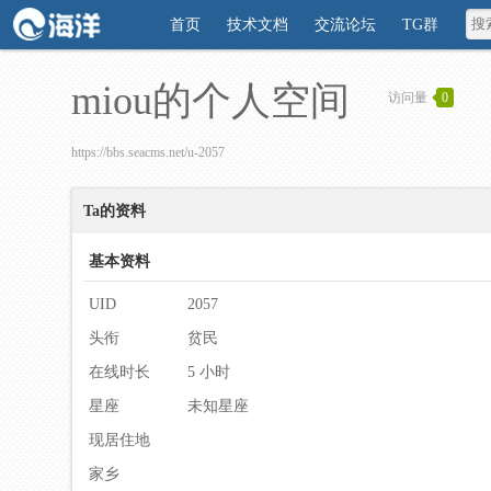
首页
技术文档
交流论坛
TG群
miou的个人空间
访问量
0
https://bbs.seacms.net/u-2057
Ta的资料
基本资料
UID
2057
头衔
贫民
在线时长
5 小时
星座
未知星座
现居住地
家乡