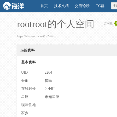
首页
技术文档
交流论坛
TG群
rootroot的个人空间
访问量
https://bbs.seacms.net/u-2264
Ta的资料
基本资料
UID
2264
头衔
贫民
在线时长
0 小时
星座
未知星座
现居住地
家乡