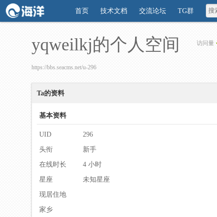
首页
技术文档
交流论坛
TG群
yqweilkj的个人空间
访问量
https://bbs.seacms.net/u-296
Ta的资料
基本资料
UID
296
头衔
新手
在线时长
4 小时
星座
未知星座
现居住地
家乡