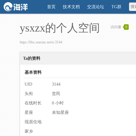
首页
技术文档
交流论坛
TG群
ysxzx的个人空间
访问量
0
https://bbs.seacms.net/u-3144
Ta的资料
基本资料
UID
3144
头衔
贫民
在线时长
0 小时
星座
未知星座
现居住地
家乡