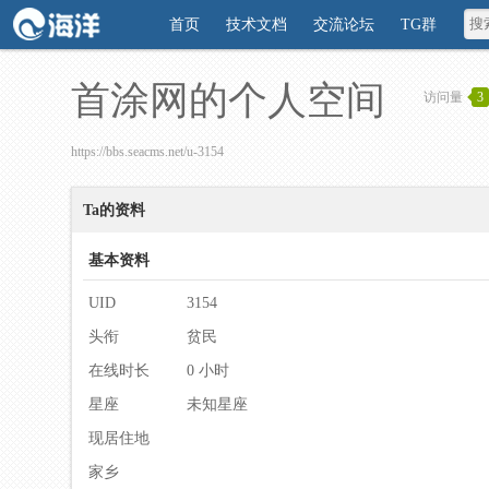
首页
技术文档
交流论坛
TG群
首涂网的个人空间
访问量
3
https://bbs.seacms.net/u-3154
Ta的资料
基本资料
UID
3154
头衔
贫民
在线时长
0 小时
星座
未知星座
现居住地
家乡