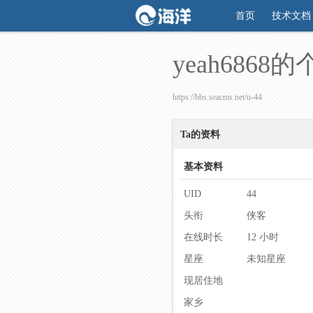
首页
技术文档
yeah6868
https://bbs.seacms.net/u-44
Ta的资料
基本资料
UID
44
头衔
侠客
在线时长
12 小时
星座
未知星座
现居住地
家乡