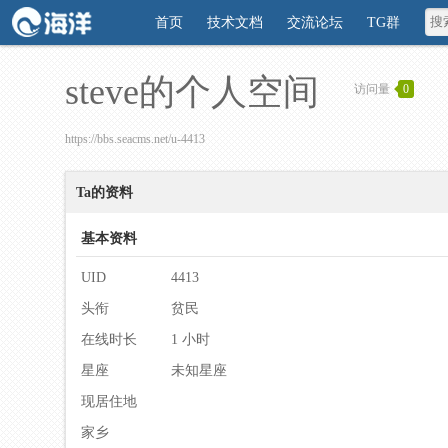
首页
技术文档
交流论坛
TG群
steve的个人空间
访问量
0
https://bbs.seacms.net/u-4413
Ta的资料
基本资料
UID
4413
头衔
贫民
在线时长
1 小时
星座
未知星座
现居住地
家乡