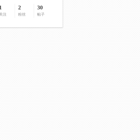
1
2
30
关注
粉丝
帖子