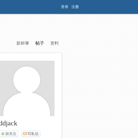
登录
注册
新鲜事
帖子
资料
ddjack
加关注
写私信