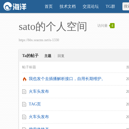
首页
技术文档
交流论坛
TG群
sato的个人空间
访问量
4
https://bbs.seacms.net/u-1330
Ta的帖子
主题
|
回复
帖子标题
我也发个去插播解析接口，自用长期维护。
2
火车头发布
2
TAG页
2
火车头发布
2