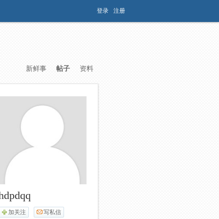
登录
注册
新鲜事
帖子
资料
hdpdqq
加关注
写私信