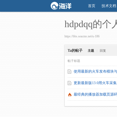
首页
技术文档
hdpdqq的
https://bbs.seacms.net/u-186
Ta的帖子
主题
|
回复
帖子标题
使用最新的火车发布模块与
更新最新版13.0用火车采
最经典的播放器加载页源