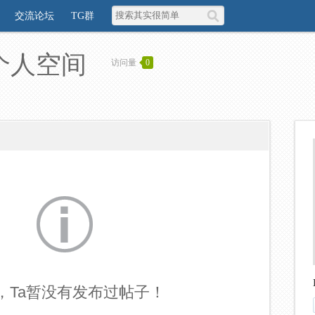
交流论坛
TG群
的个人空间
访问量
0
，Ta暂没有发布过帖子！