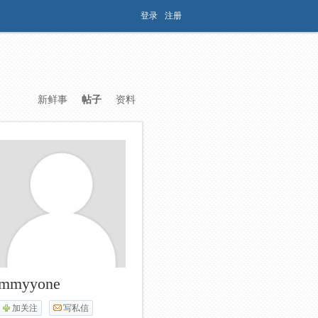
登录
注册
新鲜事
帖子
资料
mmyyone
加关注
写私信