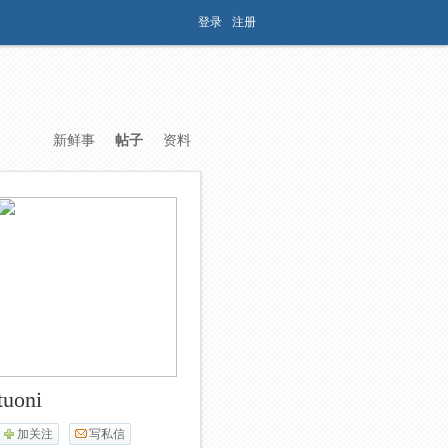
登录
注册
新鲜事
帖子
资料
tuoni
加关注
写私信