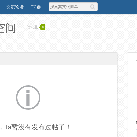
交流论坛
TG群
人空间
访问量
0
，Ta暂没有发布过帖子！