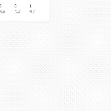
0
0
1
关注
粉丝
帖子