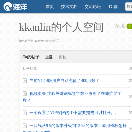
首页
技术文档
交流论坛
TG群
kkanlin的个人空间
访问量
1
https://bbs.seacms.net/u-617
Ta的帖子
主题
|
回复
帖子标题
当前V12.4版用户自动充值了400点数？
2
视频页备 注和关键词标签字数不够用？在哪扩展字
2
数？
一个设置了VIP权限的ID不需要扣费可以打开。。
2
一口气从9.9的版本升级到12.93的版本，原用模板怎样
2