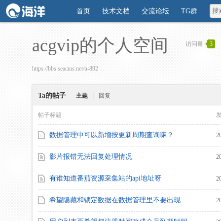
首页
技术文档
交流论坛
TG群
acgvip的个人空间
访问量
3
https://bbs.seacms.net/u-892
Ta的帖子
主题
|
回复
帖子标题
数据管理中可以新增按更新周期查询嘛？
2
影片报错无法回复处理情况
2
有谁知道番茄资源采集站的api地址呀
2
希望隐藏和锁定数据在数据管理里不要出现
2