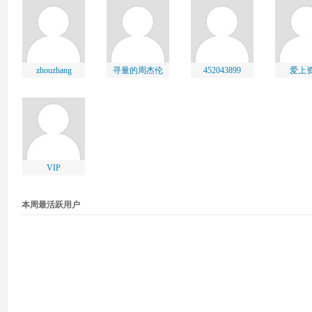
zhouzhang
寻量的周杰伦
452043899
爱上
VIP
本周最活跃用户