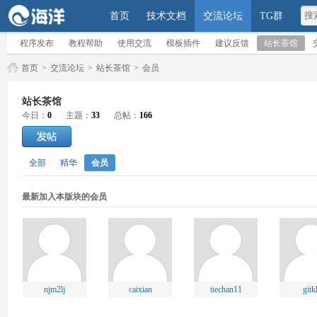
首页
技术文档
交流论坛
TG群
程序发布
教程帮助
使用交流
模板插件
建议反馈
站长茶馆
首页
>
交流论坛
>
站长茶馆
>
会员
站长茶馆
今日：
0
主题：
33
总帖：
166
全部
精华
会员
最新加入本版块的会员
njm2lj
caixian
tiechan11
gitk