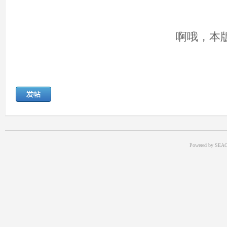
啊哦，本
Powered by SEAC