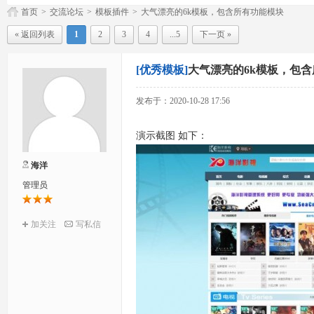
首页
>
交流论坛
>
模板插件
>
大气漂亮的6k模板，包含所有功能模块
« 返回列表
1
2
3
4
...5
下一页 »
[优秀模板]
大气漂亮的6k模板，包
发布于：2020-10-28 17:56
演示截图 如下：
海洋
管理员
加关注
写私信