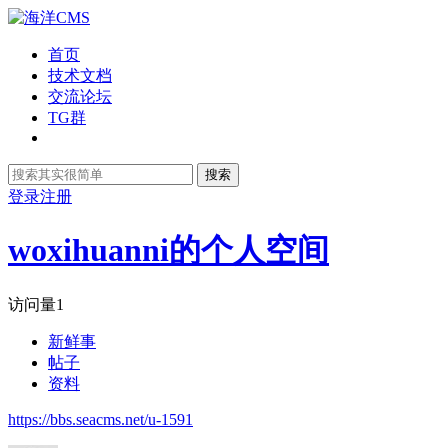
首页
技术文档
交流论坛
TG群
搜索
登录
注册
woxihuanni的个人空间
访问量
1
新鲜事
帖子
资料
https://bbs.seacms.net/u-1591