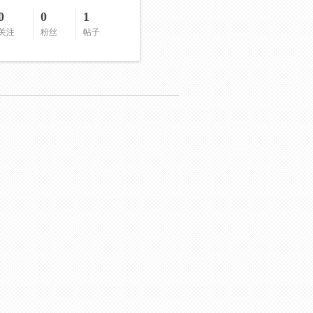
0
0
1
关注
粉丝
帖子