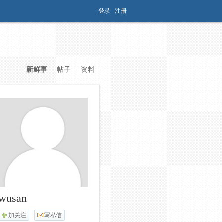
登录
注册
新鲜事
帖子
资料
wusan
加关注
写私信